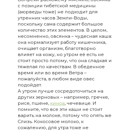
с позиции тибетской медицины
(аюрведы тоже) не подходит для
утренних часов Земли-Воды,
поскольку сама содержит большое
количество этих элементов. В целом,
несомненно, овсянка – чудесная каша:
она нормализует работу кишечника,
очищает организм, благотворно
влияет на кожу, но утром её есть не
стоит просто потому, что она сладкая и
тяжелая по качествам. В обеденное
время или во время Ветра –
пожалуйста, в любом виде овес
подойдет.
А утром лучше сосредоточиться на
других зерновых – например, гречке,
рисе, пшене,
киноа
, чечевице. И
помните, что все эти каши не стоит
варить на молоке, потому что опять же
Слизь. Кокосовое молоко, к
сожалению, для утра тоже не