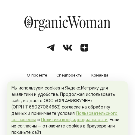
О проекте
Спецпроекты
Команда
Мы используем cookies и Яндекс.Метрику для
Рекламодателям
Политика конфиденциальности
аналитики и удобства. Продолжая использовать
сайт, вы даёте ООО «ОРГАНИКВУМЕН»
Пользовательское соглашение
(ОГРН 1165027064663) согласие на обработку
данных и принимаете условия
Пользовательского
соглашения
и
Политики конфиденциальности
. Если
не согласны — отключите cookies в браузере или
© 2026
Organicwoman.ru
. Все права защищены.
покиньте сайт.