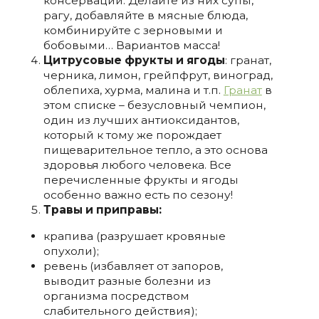
консервации. Делайте из них супы,
рагу, добавляйте в мясные блюда,
комбинируйте с зерновыми и
бобовыми… Вариантов масса!
Цитрусовые фрукты и ягоды
: гранат,
черника, лимон, грейпфрут, виноград,
облепиха, хурма, малина и т.п.
Гранат
в
этом списке – безусловный чемпион,
один из лучших антиоксидантов,
который к тому же порождает
пищеварительное тепло, а это основа
здоровья любого человека. Все
перечисленные фрукты и ягоды
особенно важно есть по сезону!
Травы и приправы:
крапива (разрушает кровяные
опухоли);
ревень (избавляет от запоров,
выводит разные болезни из
организма посредством
слабительного действия);