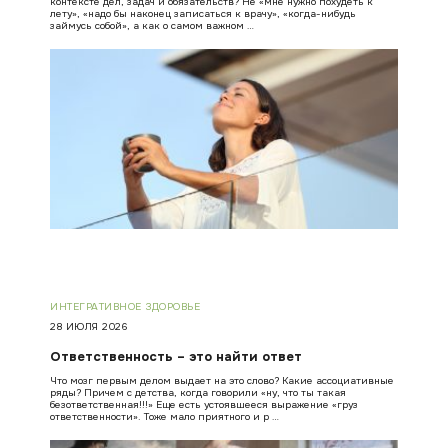
контексте дел, задач и обязательств? Не «мне нужно похудеть к
лету», «надо бы наконец записаться к врачу», «когда-нибудь
займусь собой», а как о самом важном …
ИНТЕГРАТИВНОЕ ЗДОРОВЬЕ
28 ИЮЛЯ 2026
Ответственность – это найти ответ
Что мозг первым делом выдает на это слово? Какие ассоциативные
ряды? Причем с детства, когда говорили «ну, что ты такая
безответственная!!!» Еще есть устоявшееся выражение «груз
ответственности». Тоже мало приятного и р …