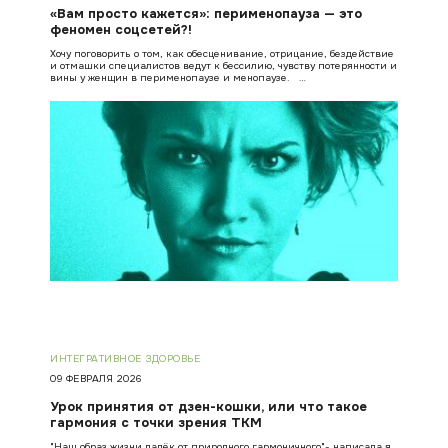
«Вам просто кажется»: перименопауза — это
феномен соцсетей?!
Хочу поговорить о том, как обесценивание, отрицание, бездействие
и отмашки специалистов ведут к бессилию, чувству потерянности и
вины у женщин в перименопаузе и менопаузе. …
ИНТЕГРАТИВНОЕ ЗДОРОВЬЕ
09 ФЕВРАЛЯ 2026
Урок принятия от дзен-кошки, или что такое
гармония с точки зрения ТКМ
"Наш образ жизни далёк от природного гармоничного"- написала я