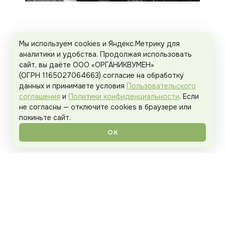
ИНТЕГРАТИВНОЕ ЗДОРОВЬЕ
Мы используем cookies и Яндекс.Метрику для
27 ИЮЛЯ 2025
аналитики и удобства. Продолжая использовать
сайт, вы даёте ООО «ОРГАНИКВУМЕН»
​​Как жизнь в деревне повлияла на мое здоровье
(ОГРН 1165027064663) согласие на обработку
Я долго вынашивала этот текст, потому что проверяла гипотезу в
прямом смысле на собственной шкуре. Нужно было время, чтобы
данных и принимаете условия
Пользовательского
сначала проверить, а потом поверить. Еще, конечно, как любому
соглашения
и
Политики конфиденциальности
. Если
русскому человек …
не согласны — отключите cookies в браузере или
покиньте сайт.
ОК