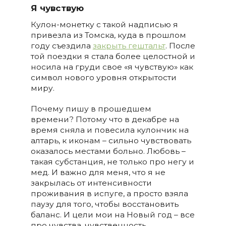
Я чувствую
Кулон-монетку с такой надписью я
привезла из Томска, куда в прошлом
году съездила
закрыть гештальт
. После
той поездки я стала более целостной и
носила на груди свое «я чувствую» как
символ нового уровня открытости
миру.
Почему пишу в прошедшем
времени? Потому что в декабре на
время сняла и повесила кулончик на
алтарь, к иконам – сильно чувствовать
оказалось местами больно. Любовь –
такая субстанция, не только про негу и
мед. И важно для меня, что я не
закрылась от интенсивности
проживания в испуге, а просто взяла
паузу для того, чтобы восстановить
баланс. И цели мои на Новый год – все
про чувства, чувственность,