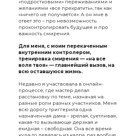
«подростковыми» переживаниями и
желаниями «все прекратить», так как
«ничего не получается». А он мне в
ответ это – про невозможность
проконтролировать будущее и про
важность смирения.
Для меня, с моим перекаченным
внутренним контролером,
тренировка смирения — «на все
воля твоя» — главнейший вызов, на
всю оставшуюся жизнь.
Недавно я участвовала в онлайн-
процессе, где мастер делал
расстановку по теме, назначая на
разные роли разных участников. Меня
всю дорогу триггерила одна
назначенная дама – зрелая, суетливая,
какая-то вызывающе дерзкая и
ехидная – свободная. Она все время
куда-то девалась из кадра, раз вообще