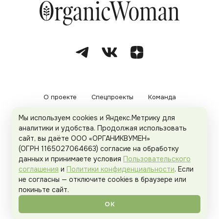
О проекте
Спецпроекты
Команда
Мы используем cookies и Яндекс.Метрику для
Рекламодателям
Политика конфиденциальности
аналитики и удобства. Продолжая использовать
сайт, вы даёте ООО «ОРГАНИКВУМЕН»
Пользовательское соглашение
(ОГРН 1165027064663) согласие на обработку
данных и принимаете условия
Пользовательского
соглашения
и
Политики конфиденциальности
. Если
не согласны — отключите cookies в браузере или
© 2026
Organicwoman.ru
. Все права защищены.
покиньте сайт.
ОК