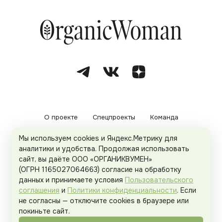
О проекте
Спецпроекты
Команда
Мы используем cookies и Яндекс.Метрику для
Рекламодателям
Политика конфиденциальности
аналитики и удобства. Продолжая использовать
сайт, вы даёте ООО «ОРГАНИКВУМЕН»
Пользовательское соглашение
(ОГРН 1165027064663) согласие на обработку
данных и принимаете условия
Пользовательского
соглашения
и
Политики конфиденциальности
. Если
не согласны — отключите cookies в браузере или
© 2026
Organicwoman.ru
. Все права защищены.
покиньте сайт.