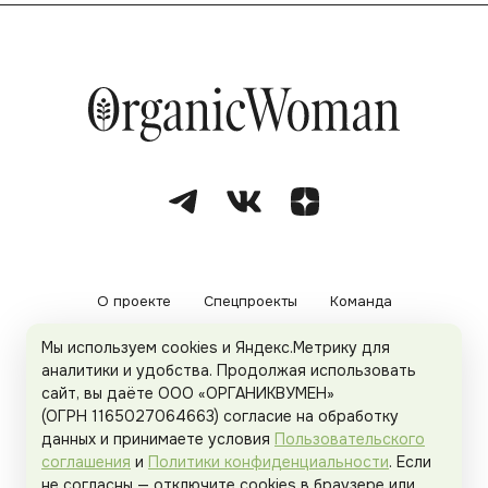
О проекте
Спецпроекты
Команда
Мы используем cookies и Яндекс.Метрику для
Рекламодателям
Политика конфиденциальности
аналитики и удобства. Продолжая использовать
сайт, вы даёте ООО «ОРГАНИКВУМЕН»
Пользовательское соглашение
(ОГРН 1165027064663) согласие на обработку
данных и принимаете условия
Пользовательского
соглашения
и
Политики конфиденциальности
. Если
не согласны — отключите cookies в браузере или