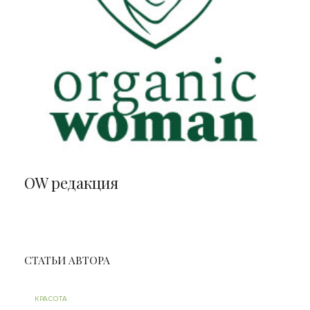
ОW редакция
СТАТЬИ АВТОРА
КРАСОТА