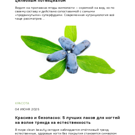
целебным потенциалом
Видим на прилавках ягоды жимолости — скромной на вид, но по
своему составу и действию сопоставимой с самыми
«продвинутыми» суперфудами. Современная нутрициология всё
чаще рассматрив …
КРАСОТА
04 ИЮНЯ 2025
Красиво и безопасно: 5 лучших лаков для ногтей
на волне тренда на естественность
В мире clean beauty сегодня наблюдается отчётливый тренд:
естественные, здоровые ногти без покрытия становятся символом