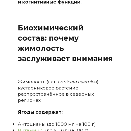
и когнитивные функции.
Биохимический
состав: почему
жимолость
заслуживает
внимания
Жимолость (лат.
Lonicera caerulea
) —
кустарниковое растение,
распространённое в северных
регионах.
Ягоды содержат:
Антоцианы (до 1000 мг на 100 г)
Витамин С
(до 50 мг на 100 г)