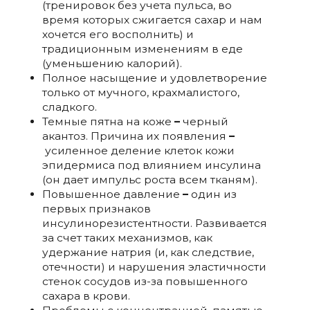
(тренировок без учета пульса, во
время которых сжигается сахар и нам
хочется его восполнить) и
традиционным изменениям в еде
(уменьшению калорий).
Полное насыщение и удовлетворение
только от мучного, крахмалистого,
сладкого.
Темные пятна на коже
–
черный
акантоз. Причина их появления
–
усиленное деление клеток кожи
эпидермиса под влиянием инсулина
(он дает импульс роста всем тканям).
Повышенное давление
–
один из
первых признаков
инсулинорезистентности. Развивается
за счет таких механизмов, как
удержание натрия (и, как следствие,
отечности) и нарушения эластичности
стенок сосудов из-за повышенного
сахара в крови.