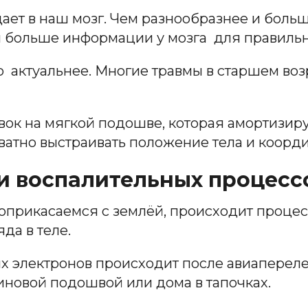
ает в наш мозг. Чем разнообразнее и бол
ем больше информации у мозга для правиль
о актуальнее. Многие травмы в старшем возр
овок на мягкой подошве, которая амортизир
кватно выстраивать положение тела и коор
 и воспалительных процесс
соприкасаемся с землёй, происходит проце
да в теле.
 электронов происходит после авиаперелета
иновой подошвой или дома в тапочках.