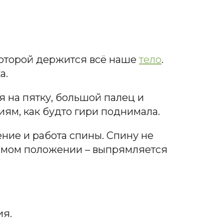
которой держится всё наше
тело
.
а.
ся на пятку, большой палец и
иям, как будто гири поднимала.
ение и работа спины. Спину не
рямом положении – выпрямляется
ия.