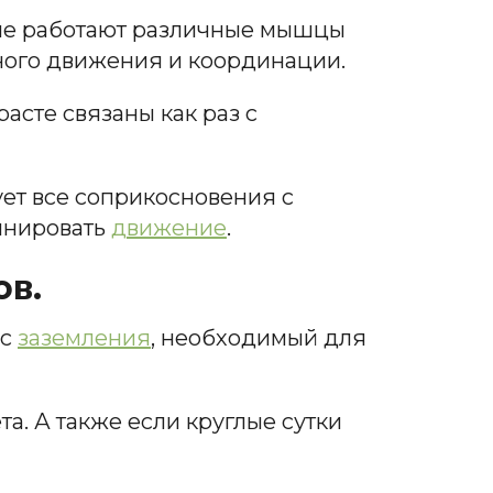
ьше работают различные мышцы
ного движения и координации.
асте связаны как раз с
ует все соприкосновения с
динировать
движение
.
ов.
сс
заземления
, необходимый для
. А также если круглые сутки