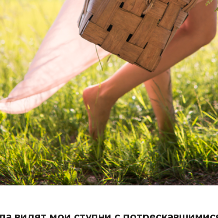
да видят мои ступни с потрескавшимис