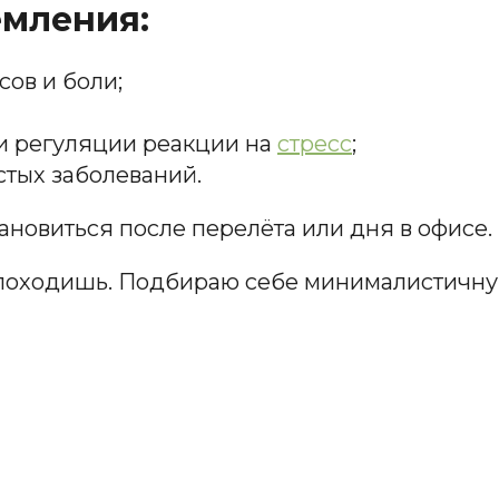
емления:
ов и боли;
и регуляции реакции на
стресс
;
тых заболеваний.
новиться после перелёта или дня в офисе.
е походишь. Подбираю себе минималистичну