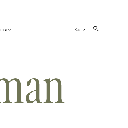
сота
Еда