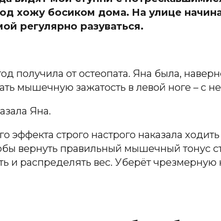
 год хожу босиком дома.
На улице начин
имой регулярно разуваться.
од получила от остеопата. Яна была, наверн
ть мышечную зажатость в левой ноге – с н
азала Яна.
го эффекта строго настрого наказала ходить
тобы вернуть правильный мышечный тонус сто
ть и распределять вес. Уберёт чрезмерную 