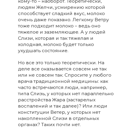
кому-то – наоборот. Теоретически,
людям Желчи, усмирению которой
способствует сладкий вкус, молоко
очень даже показано. Легкому Ветру
тоже подходит молоко – ведь оно
тяжелое и заземляющее. А у людей
Слизи, которая и так тяжелая и
холодная, молоко будет только
ухудшать состояние.
Но все это только теоретически. На
деле все оказывается совсем не так
или не совсем так. Спросите у любого
врача традиционной медицины: как
часто встречаются люди, например,
типа Слизь, у которых нет параллельно
расстройства Жара (застарелых
воспалений и так далее)? Или люди
конституции Ветер, у которых нет
накопленной Слизи в отдельных
органах? Таких почти нет.