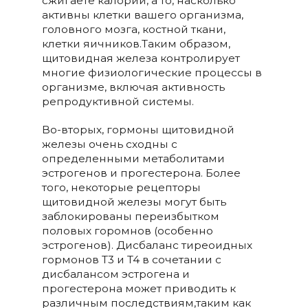
сжигаете калории, а то, насколько
активны клетки вашего организма,
головного мозга, костной ткани,
клетки яичников.Таким образом,
щитовидная железа контролирует
многие физиологические процессы в
организме, включая активность
репродуктивной системы.
Во-вторых, гормоны щитовидной
железы очень сходны с
определенными метаболитами
эстрогенов и прогестерона. Более
того, некоторые рецепторы
щитовидной железы могут быть
заблокированы переизбытком
половых горомнов (особенно
эстрогенов). Дисбаланс тиреоидных
гормонов T3 и T4 в сочетании с
дисбалансом эстрогена и
прогестерона может приводить к
различным последствиям,таким как