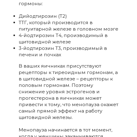
гормоны:
Дийодтирозин (Т2)
ТТГ, который производится в
питуитарной железе в головном мозге
4-йодтирозин Т4, производимый в
щитовидной железе
3-йодтирозин Т3, производимый в
печени и почках
В ваших яичниках присутствуют
рецепторы к тиреоидным гормонам, а
в щитовидной железе – рецепторы к
половым гормонам. Поэтому
снижение уровня эстрогенов и
прогестерона в яичниках может
привести к тому, что менопауза окажет
самый прямой эффект на работу
щитовидной железы.
Менопауза начинается в тот момент,
когда у женщины заканчиваются