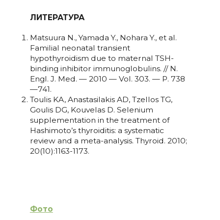
ЛИТЕРАТУРА
Matsuura N., Yamada Y., Nohara Y., et al.
Familial neonatal transient
hypothyroidism due to maternal TSH-
binding inhibitor immunoglobulins. // N.
Engl. J. Med. — 2010 — Vol. 303. — P. 738
—741.
Toulis KA, Anastasilakis AD, Tzellos TG,
Goulis DG, Kouvelas D. Selenium
supplementation in the treatment of
Hashimoto’s thyroiditis: a systematic
review and a meta-analysis. Thyroid. 2010;
20(10):1163-1173.
Фото