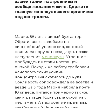
вашей талии, настроением и
вообще желанием жить. Держите
главную «кнопку» вашего организма
под контролем.
Мария, 56 лет, главный бухгалтер.
Обратилась с жалобами на
сильнейший упадок сил, который
появился пару лет назад, чуть позже
наступления
менопаузы
. Утренние
пробуждения стали настоящей
пыткой. Походы на работу требовали
нечеловеческих усилий.
Концентрация скатилась до нуля.
Сонливость сопровождала ее всегда и
везде. За 3 года Мария набрала почти
10 кг веса, питаясь примерно так же,
как и раньше. Кожа стала сухой, как
пергамент. А настроение мрачным,
как Северный Ледовитый океан.