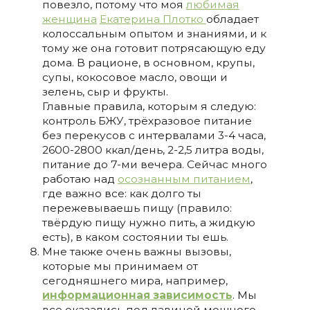
повезло, потому что моя
любимая
женщина
Екатерина Плотко
обладает
колоссальным опытом и знаниями, и к
тому же она готовит потрясающую еду
дома. В рационе, в основном, крупы,
супы, кокосовое масло, овощи и
зелень, сыр и фрукты.
Главные правила, которым я следую:
контроль БЖУ, трёхразовое питание
без перекусов с интервалами 3-4 часа,
2600-2800 ккал/день, 2-2,5 литра воды,
питание до 7-ми вечера. Сейчас много
работаю над
осознанным питанием
,
где важно все: как долго ты
пережевываешь пищу (правило:
твёрдую пищу нужно пить, а жидкую
есть), в каком состоянии ты ешь.
Мне также очень важны вызовы,
которые мы принимаем от
сегодняшнего мира, например,
информационная зависимость
. Мы
все оказались под лавиной мощного