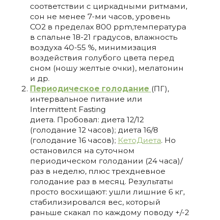
соответствии с циркадными ритмами,
сон не менее 7-ми часов, уровень
СО2
в пределах 800 ppm,
температура
в спальне 18-21 градусов, влажность
воздуха 40-55 %, минимизация
воздействия голубого цвета перед
сном (ношу желтые очки), мелатонин
и др.
Периодическое голодание
(ПГ),
интервальное питание или
Intermittent Fasting
диета. Пробовал: диета 12/12
(голодание 12 часов); диета 16/8
(голодание 16 часов);
КетоДиета
. Но
остановился на суточном
периодическом голодании (24 часа)/
раз в неделю, плюс трехдневное
голодание раз в месяц.
Результаты
просто восхищают: ушли лишние 6 кг,
стабилизировался вес, который
раньше скакал по каждому поводу +/-2