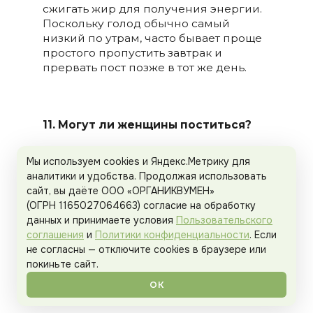
сжигать жир для получения энергии.
Поскольку голод обычно самый
низкий по утрам, часто бывает проще
простого пропустить завтрак и
прервать пост позже в тот же день.
11. Могут ли женщины поститься?
Безусловно. Единственное
Мы используем cookies и Яндекс.Метрику для
исключение составляют женщины,
аналитики и удобства. Продолжая использовать
которые имеют недостаточный вес,
сайт, вы даёте ООО «ОРГАНИКВУМЕН»
беременны или на грудном
(ОГРН 1165027064663) согласие на обработку
вскармливании. Кроме этого, для них
данных и принимаете условия
Пользовательского
нет особых причин, чтобы не
соглашения
и
Политики конфиденциальности
. Если
попробовать. Женщины имеют
не согласны — отключите cookies в браузере или
проблемы во время поста, но такие
покиньте сайт.
же, как у мужчин. Иногда женщины не
ОК
получают результата, которого они
хотят, но это происходит и с