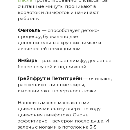
масла
протестированного класса? За
считанные минуты проникают в
кровоток и лимфоток и начинают
работать:
Фенхель
— способствует детокс-
процессу, буквально дает
дополнительные «ручки» лимфе и
является ей помощником.
Имбирь
– разжижает лимфу, делает ее
более текучей и подвижной
Грейпфрут и Петитгрейн
— очищают,
расщепляют лишние жиры,
выравнивают поверхность кожи.
Наносить масло массажными
движениями снизу вверх, по ходу
движения лимфотока. Очень
эффективно – вечером после душа. И
залечь с ногами в потолок на 3-5