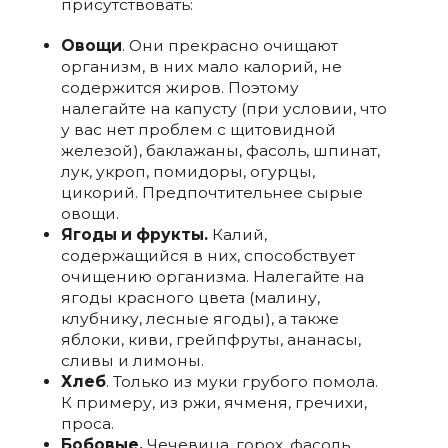
присутствовать:
Овощи
. Они прекрасно очищают
организм, в них мало калорий, не
содержится жиров. Поэтому
налегайте на капусту (при условии, что
у вас нет проблем с щитовидной
железой), баклажаны, фасоль, шпинат,
лук, укроп, помидоры, огурцы,
цикорий. Предпочтительнее сырые
овощи.
Ягоды и фрукты.
Калий,
содержащийся в них, способствует
очищению организма. Налегайте на
ягоды красного цвета (малину,
клубнику, лесные ягоды), а также
яблоки, киви, грейпфруты, ананасы,
сливы и лимоны.
Хлеб
. Только из муки грубого помола.
К примеру, из ржи, ячменя, гречихи,
проса.
Бобовые.
Чечевица, горох, фасоль.