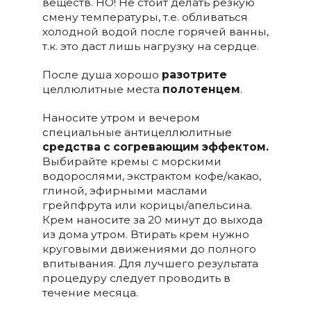
веществ. НО! Не стоит делать резкую
смену температуры, т.е. обливаться
холодной водой после горячей ванны,
т.к. это даст лишь нагрузку на сердце.
После душа хорошо
разотрите
целлюлитные места
полотенцем
.
Наносите утром и вечером
специальные антицеллюлитные
средства с согревающим эффектом.
Выбирайте кремы с морскими
водорослями, экстрактом кофе/какао,
глиной, эфирными маслами
грейпфрута или корицы/апельсина.
Крем наносите за 20 минут до выхода
из дома утром. Втирать крем нужно
круговыми движениями до полного
впитывания. Для лучшего результата
процедуру следует проводить в
течение месяца.