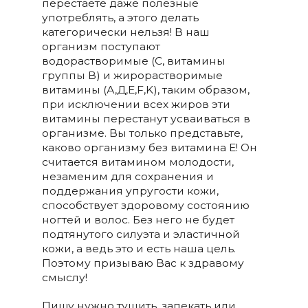
перестаете даже полезные
употреблять, а этого делать
категорически нельзя! В наш
организм поступают
водорастворимые (С, витамины
группы В) и жирорастворимые
витамины (А,Д,Е,F,K), таким образом,
при исключении всех жиров эти
витамины перестанут усваиваться в
организме. Вы только представьте,
каково организму без витамина Е! Он
считается витамином молодости,
незаменим для сохранения и
поддержания упругости кожи,
способствует здоровому состоянию
ногтей и волос. Без него не будет
подтянутого силуэта и эластичной
кожи, а ведь это и есть наша цель.
Поэтому призываю Вас к здравому
смыслу!
Пищу нужно тушить, запекать или