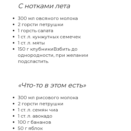
С нотками лета
300 мл овсяного молока
2 горсти петрушки
1 горсть салата
1 ст. л. кунжутных семечек
1 ст. л. мяты
150 г клубникиВзбить до
однородности, при желании
подсластить.
«Что-то в этом есть»
300 мл рисового молока
2 горсти петрушки
1 ст. л. семян чиа
1 ст. л. авокадо
100 г бананов
50 г яблок