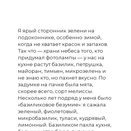
Я ярый сторонник зелени на
подоконнике, особенно зимой,
когда не хватает красок и запахов.
Так что — храни небеса того, кто
придумал фотолампы — у нас на
кухне растут базилик, петрушка,
майоран, тимьян, микрозелень и
не знаю кто, но пахнет вкусно. По
задумке на пачке была мята,
скорее всего, сорт мелиссы.
Несколько лет подряд у меня было
«базиликовое безумие»: я сажала
зеленый, фиолетовый,
микробазилик, туласи, кудрявый,
лимонный. Базиликом пахла кухня,