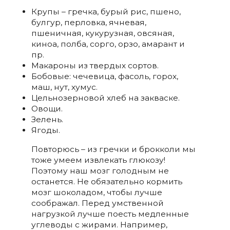
Крупы – гречка, бурый рис, пшено,
булгур, перловка, ячневая,
пшеничная, кукурузная, овсяная,
киноа, полба, сорго, орзо, амарант и
пр.
Макароны из твердых сортов.
Бобовые: чечевица, фасоль, горох,
маш, нут, хумус.
Цельнозерновой хлеб на закваске.
Овощи.
Зелень.
Ягоды.
Повторюсь – из гречки и брокколи мы
тоже умеем извлекать глюкозу!
Поэтому наш мозг голодным не
останется. Не обязательно кормить
мозг шоколадом, чтобы лучше
соображал. Перед умственной
нагрузкой лучше поесть медленные
углеводы с жирами. Например,