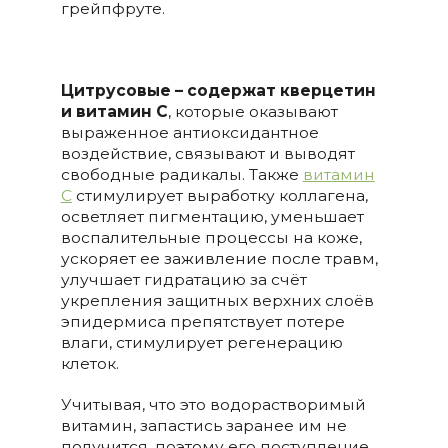
грейпфруте.
Цитрусовые – содержат кверцетин
и витамин С
, которые оказывают
выраженное антиоксидантное
воздействие, связывают и выводят
свободные радикалы. Также
витамин
С
стимулирует выработку коллагена,
осветляет пигментацию, уменьшает
воспалительные процессы на коже,
ускоряет ее заживление после травм,
улучшает гидратацию за счёт
укрепления защитных верхних слоёв
эпидермиса препятствует потере
влаги, стимулирует регенерацию
клеток.
Учитывая, что это водорастворимый
витамин, запастись заранее им не
получится, поэтому его поступление