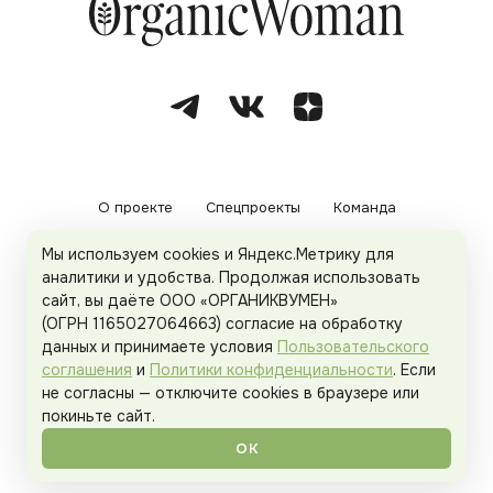
О проекте
Спецпроекты
Команда
Мы используем cookies и Яндекс.Метрику для
Рекламодателям
Политика конфиденциальности
аналитики и удобства. Продолжая использовать
сайт, вы даёте ООО «ОРГАНИКВУМЕН»
Пользовательское соглашение
(ОГРН 1165027064663) согласие на обработку
данных и принимаете условия
Пользовательского
соглашения
и
Политики конфиденциальности
. Если
не согласны — отключите cookies в браузере или
© 2026
Organicwoman.ru
. Все права защищены.
покиньте сайт.
ОК