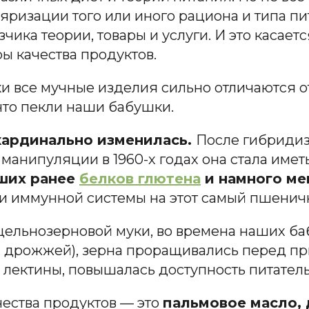
ризации того или иного рациона и типа пит
ика теории, товары и услуги. И это касае
ы качества продуктов.
и все мучные изделия сильно отличаются от
, что пекли наши бабушки.
ардинально изменилась.
После гибридиз
манипуляции в 1960-х годах она стала имет
вших ранее
белков глютена
и намного ме
ии иммунной системы на этот самый пшенич
цельнозерновой муки, во времена наших ба
 дрожжей), зерна проращивались перед при
 лектины, повышалась доступность питател
чества продуктов — это
пальмовое масло,