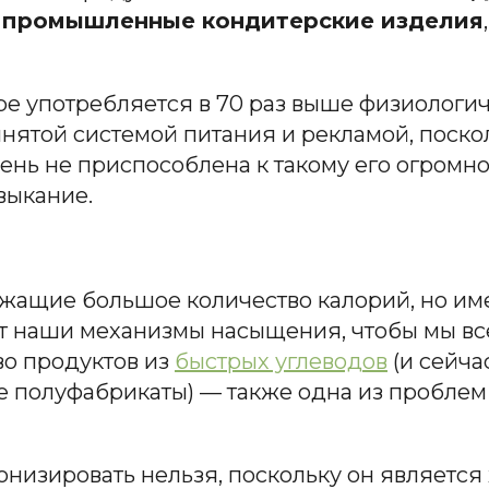
е промышленные кондитерские изделия
ире употребляется в 70 раз выше физиологич
ятой системой питания и рекламой, поскол
чень не приспособлена к такому его огромно
выкание.
жащие большое количество калорий, но и
т наши механизмы насыщения, чтобы мы вс
во продуктов из
быстрых углеводов
(и сейча
ые полуфабрикаты) — также одна из пробле
монизировать нельзя, поскольку он являетс