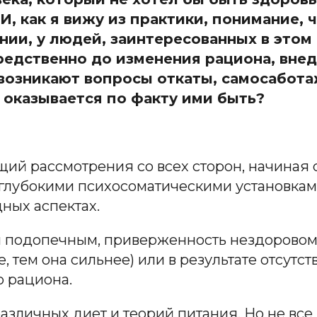
И, как я вижу из практики, понимание, 
ии, у людей, заинтересованных в этом 
редственно до изменения рациона, вне
 возникают вопросы откаты, самосабота
 оказывается по факту ими быть?
ий рассмотрения со всех сторон, начиная 
 глубокими психосоматическими установкам
дных аспектах.
им подопечным, приверженность нездоровом
 тем она сильнее) или в результате отсутств
о рациона.
азличных диет и теорий питания. Но не все 