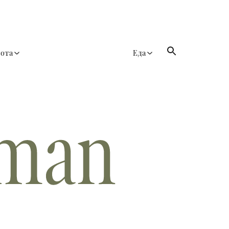
сота
Еда