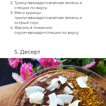
Тунец+авокадо+салатная зелень и
специи по вкусу.
Мясо курицы-
гриль+авокадо+салатная зелень и
острый соус.
Фасоль в томатном
соусе+авокадо+специи по вкусу.
5. Десерт