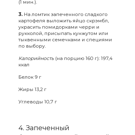
(1 мин.).
3.
На ломтик запеченного сладкого
картофеля выложить яйцо скрэмбл,
украсить помидорками черри и
рукколой, присыпать кунжутом или
тыквенными семечками и специями
по выбору.
Калорийность
(на порцию 160 г): 197,4
ккал
Белок 9 г
Жиры 13,2 г
Углеводы 10,7 г
4. Запеченный