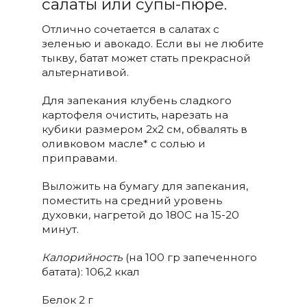
салаты или супы-пюре.
Отлично сочетается в салатах с
зеленью и авокадо. Если вы не любите
тыкву, батат может стать прекрасной
альтернативой.
Для запекания клубень сладкого
картофеля очистить, нарезать на
кубики размером 2х2 см, обвалять в
оливковом масле* с солью и
приправами.
Выложить на бумагу для запекания,
поместить на средний уровень
духовки, нагретой до 180С на 15-20
минут.
Калорийность
(на 100 гр запеченного
батата): 106,2 ккал
Белок 2 г