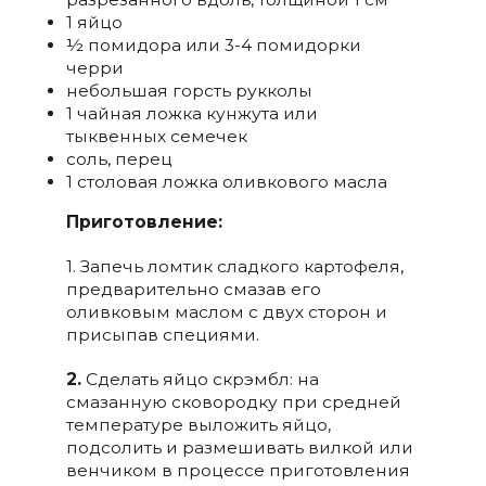
1 яйцо
½ помидора или 3-4 помидорки
черри
небольшая горсть рукколы
1 чайная ложка кунжута или
тыквенных семечек
соль, перец
1 столовая ложка оливкового масла
Приготовление:
1. Запечь ломтик сладкого картофеля,
предварительно смазав его
оливковым маслом с двух сторон и
присыпав специями.
2.
Сделать яйцо скрэмбл: на
смазанную сковородку при средней
температуре выложить яйцо,
подсолить и размешивать вилкой или
венчиком в процессе приготовления