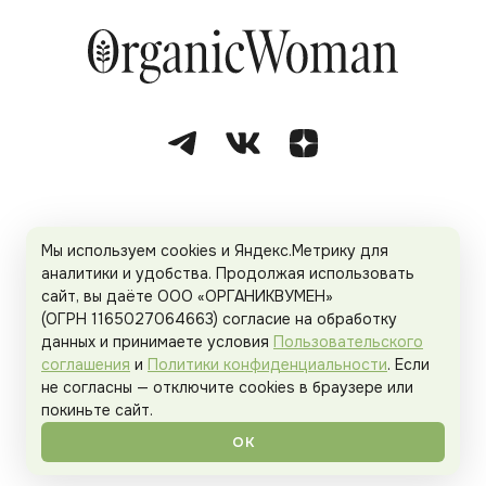
О проекте
Спецпроекты
Команда
Мы используем cookies и Яндекс.Метрику для
аналитики и удобства. Продолжая использовать
Рекламодателям
Политика конфиденциальности
сайт, вы даёте ООО «ОРГАНИКВУМЕН»
(ОГРН 1165027064663) согласие на обработку
Пользовательское соглашение
данных и принимаете условия
Пользовательского
соглашения
и
Политики конфиденциальности
. Если
не согласны — отключите cookies в браузере или
покиньте сайт.
© 2026
Organicwoman.ru
. Все права защищены.
ОК