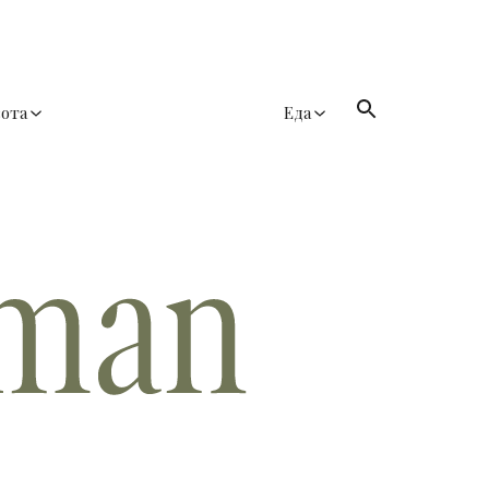
сота
Еда