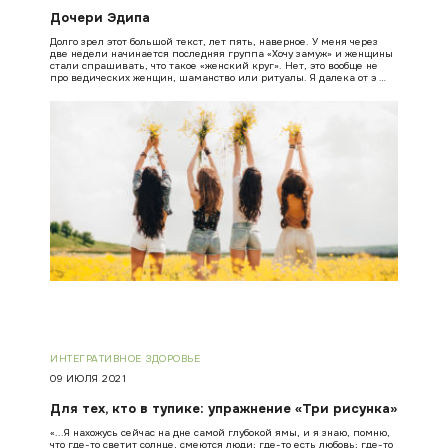
Дочери Эдипа
Долго зрел этот большой текст, лет пять, наверное. У меня через
две недели начинается последняя группа «Хочу замуж» и женщины
стали спрашивать, что такое «женский круг». Нет, это вообще не
про ведических женщин, шаманство или ритуалы. Я далека от э …
ИНТЕГРАТИВНОЕ ЗДОРОВЬЕ
09 ИЮЛЯ 2021
Для тех, кто в тупике: упражнение «Три рисунка»
«...Я нахожусь сейчас на дне самой глубокой ямы, и я знаю, помню,
что где-то светит солнце, смеются люди; где-то есть любовь; где-то