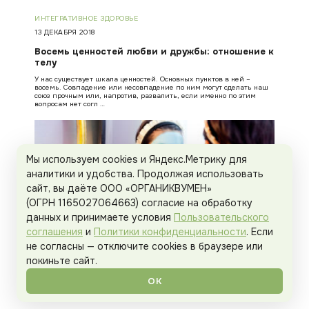
ИНТЕГРАТИВНОЕ ЗДОРОВЬЕ
13 ДЕКАБРЯ 2018
Восемь ценностей любви и дружбы: отношение к
телу
У нас существует шкала ценностей. Основных пунктов в ней –
восемь. Совпадение или несовпадение по ним могут сделать наш
союз прочным или, напротив, развалить, если именно по этим
вопросам нет согл …
Мы используем cookies и Яндекс.Метрику для
аналитики и удобства. Продолжая использовать
сайт, вы даёте ООО «ОРГАНИКВУМЕН»
(ОГРН 1165027064663) согласие на обработку
данных и принимаете условия
Пользовательского
соглашения
и
Политики конфиденциальности
. Если
не согласны — отключите cookies в браузере или
покиньте сайт.
ОК
ИНТЕГРАТИВНОЕ ЗДОРОВЬЕ