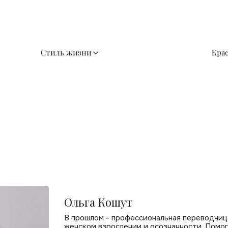
Стиль жизни
Кра
Ольга Кошут
В прошлом - профессиональная переводчица
женском взрослении и осознанности. Помо