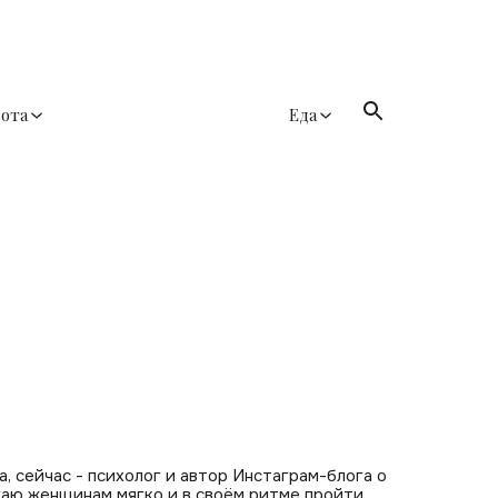
сота
Еда
, сейчас - психолог и автор Инстаграм-блога о
гаю женщинам мягко и в своём ритме пройти