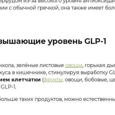
ерфудом из-за высокого уровня антиоксидан
ии с обычной гречкой, она также имеет бо
овышающие уровень GLP-1
ккола, зелёные листовые
овощи
, горькая ды
уса в кишечнике, стимулируя выработку GL
ием клетчатки
(
фрукты,
овощи, бобовые, ц
GLP-1.
больше таких продуктов, можно естественн