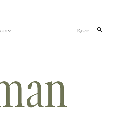
сота
Еда