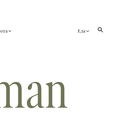
сота
Еда