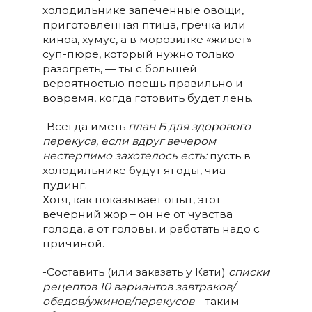
холодильнике запеченные овощи,
приготовленная птица, гречка или
киноа, хумус, а в морозилке «живет»
суп-пюре, который нужно только
разогреть, — ты с большей
вероятностью поешь правильно и
вовремя, когда готовить будет лень.
-Всегда иметь
план Б для здорового
перекуса, если вдруг вечером
нестерпимо захотелось есть
:
пусть в
холодильнике будут ягоды, чиа-
пудинг.
Хотя, как показывает опыт, этот
вечерний жор – он не от чувства
голода, а от головы, и работать надо с
причиной.
-Составить (или заказать у Кати)
списки
рецептов 10 вариантов завтраков/
обедов/ужинов/перекусов
– таким