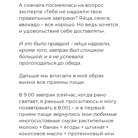
А сначала посмеялась на вопрос
эксперта: «Тебе не надоели твои
правильные завтраки? Яйца, семга,
авокадо – все хорошо. Но ведь хочется
и удовольствие себе доставлять».
И это было правдой – яйца надоели,
кроме того, завтрак был слишком
большой, и я не успевала
проголодаться до обеда.
Дальше мы вписали в мой образ
жизни все приемы пищи.
В 9.00 завтрак (сейчас, когда рано
светает, я раньше просыпаюсь и могу
позавтракать в 8.00) – и в первый
прием пищи
вернулись мои любимые
многосоставные смузи
:
растительное
молоко + банан + ягоды + шпинат +
кокосовое масло + протеиновый или