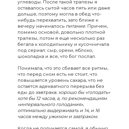
углеводы. После такой трапезы я
оставалось сытой часов пять или даже
дольше, поэтому могла в обед что-
нибудь перехватить, зато ближе к
вечеру начиналось
питание
. Причем,
помимо основой, довольно плотной
трапезы, потом я еще несколько раз
бегала к холодильнику и кусочничала
под сериал: сыр, орехи, яблоко,
шоколадка и все, что бог послал.
Понимала, что это сбивает все ритмы,
что перед сном есть не стоит, что
повышается уровень сахара, что не
остается адекватного перерыва без
еды до завтрака:
хорошо бы «голодать»
хотя бы 12 часов, а, по рекомендациям
«интервального голодания»,
оптимально выдерживать и 14, и 16
часов между ужином и завтраком.
Когда не получается самой, я обычно