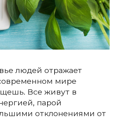
овье людей отражает
в современном мире
ыщешь. Все живут в
нергией, парой
большими отклонениями от