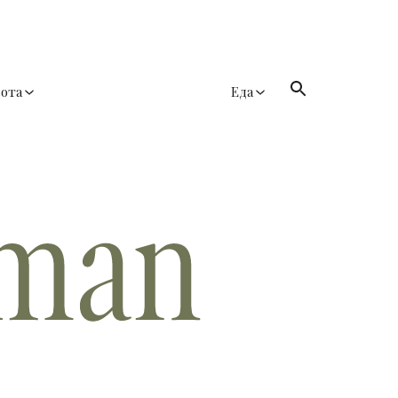
сота
Еда