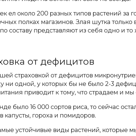
к ел около 200 разных типов растений за го
ных полках магазинов. Злая шутка только в 
по составу представляют из себя одно и то 
ховка от дефицитов
ашей страховкой от дефицитов микронутрие
у ни одной, у которых бы не было 2-3 дефи
ания приводит к тому, что страдаем и мы –
де было 16 000 сортов риса, то сейчас оста
в капусты, гороха и помидоров.
самые устойчивые виды растений, которые 