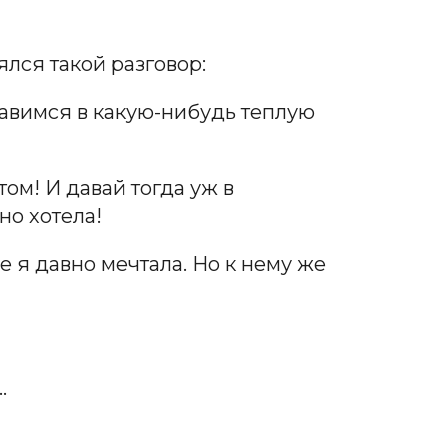
ялся такой разговор:
авимся в какую-нибудь теплую
ом! И давай тогда уж в
но хотела!
 я давно мечтала. Но к нему же
…