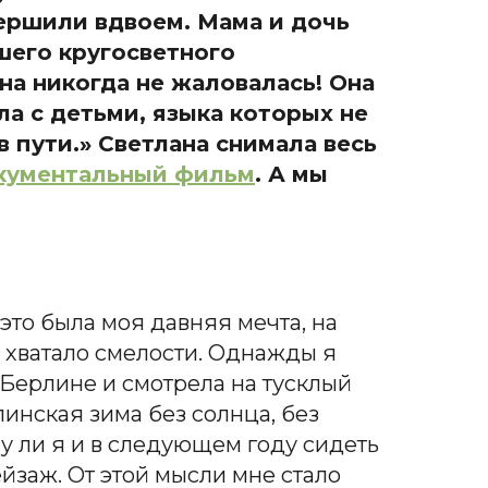
вершили вдвоем. Мама и дочь
шего кругосветного
на никогда не жаловалась! Она
ила с детьми, языка которых не
 пути.» Светлана снимала весь
кументальный фильм
.
А мы
это была моя давняя мечта, на
 хватало смелости. Однажды я
 Берлине и смотрела на тусклый
инская зима без солнца, без
очу ли я и в следующем году сидеть
ейзаж. От этой мысли мне стало