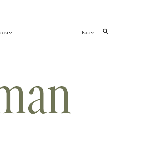
сота
Еда