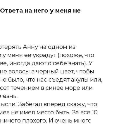
твета на него у меня не
отерять Анну на одном из
 у меня ее украдут (похоже, что
е, иногда дают о себе знать). У
е волосы в черный цвет, чтобы
о было, что нас съедят акулы или,
сет течением в синее море или
лезнь.
мысли. Забегая вперед скажу, что
ев не имел место быть. За все 10
ничего плохого. И очень много