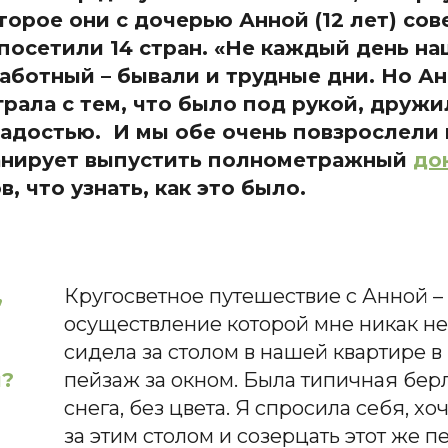
торое они с дочерью Анной (12 лет) cо
 посетили 14 стран. «Не каждый день на
аботный – бывали и трудные дни. Но Ан
играла с тем, что было под рукой, друж
радостью. И мы обе очень повзрослели в
планирует выпустить полнометражный
до
, что узнать, как это было.
,
Кругосветное путешествие с Анной – 
осуществление которой мне никак не
сидела за столом в нашей квартире в
и?
пейзаж за окном. Была типичная берл
снега, без цвета. Я спросила себя, х
за этим столом и созерцать этот же п