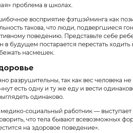
ная» проблема в школах.
шибочное восприятие фэтшэйминга как поз
льность такова, что люди, подвергшиеся г
ктивному поведению. Представьте себе реб
он в будущем постарается перестать ходить 
збежать насмешек.
доровье
но разрушительны, так как вес человека не
чнут есть одну и ту же еду и вести одинако
выглядеть одинаково.
медико-социальный работник — выступает 
говорить, что тела бывают всевозможных фор
естится на здоровое поведение».