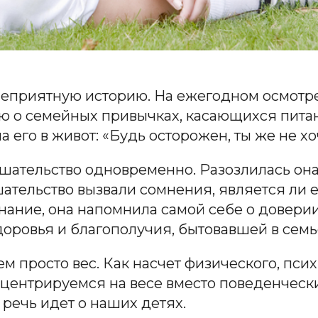
неприятную историю. На ежегодном осмотре
ю о семейных привычках, касающихся питан
а его в живот: «Будь осторожен, ты же не 
шательство одновременно. Разозлилась она 
ательство вызвали сомнения, является ли е
ознание, она напомнила самой себе о довери
доровья и благополучия, бытовавшей в семь
ем просто вес. Как насчет физического, пси
нцентрируемся на весе вместо поведенчес
 речь идет о наших детях.