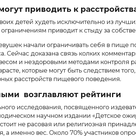
могут приводить к расстройств
своих детей худеть исключительно из лучши
 ограничениям приводит к стыду за собствен
вушек начали ограничивать себя в пище по 
са. Сейчас доказана связь колких комментар
есом и нездоровыми методами контроля раз
асте, которые могут быть следствием того,
зных расстройств пищевого поведения.
ными возглавляют рейтинги
ного исследования, посвященного издеват
иодическом научном издании «Детское ожир
стоит не расовая или религиозная принадл
, а именно вес. Около 70% участников опрос