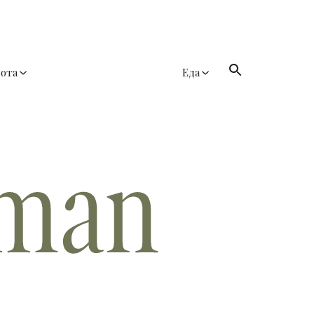
сота
Еда