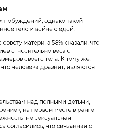
ам
х побуждений, однако такой
ное тело и войне с едой.
совету матери, а 58% сказали, что
иев относительно веса с
меров своего тела. К тому же,
 что человека дразнят, являются
ельствам над полными детьми,
ение», на первом месте в ранге
ежность, не сексуальная
а согласились, что связанная с