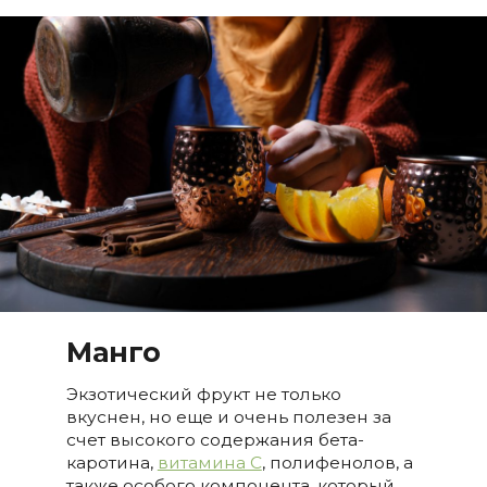
Манго
Экзотический фрукт не только
вкуснен, но еще и очень полезен за
счет высокого содержания бета-
каротина,
витамина С
, полифенолов, а
также особого компонента, который