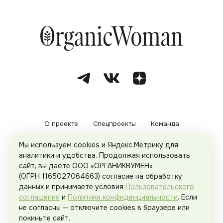
О проекте
Спецпроекты
Команда
Мы используем cookies и Яндекс.Метрику для
Рекламодателям
Политика конфиденциальности
аналитики и удобства. Продолжая использовать
сайт, вы даёте ООО «ОРГАНИКВУМЕН»
Пользовательское соглашение
(ОГРН 1165027064663) согласие на обработку
данных и принимаете условия
Пользовательского
соглашения
и
Политики конфиденциальности
. Если
не согласны — отключите cookies в браузере или
© 2026
Organicwoman.ru
. Все права защищены.
покиньте сайт.