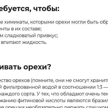
ебуется, чтобы:
е химикаты, которыми орехи могли быть об
ты в их составе;
м сладковатый привкус;
 впитают жидкость.
ивать орехи?
тво орехов (помните, они не смогут хранит
й фильтрованной водой в соотношении 1:3 —
аждого сорта. У тех, что обладают очень те
анию фитиновой кислоты являются бразиль
е орешки необязательно держать слишком 