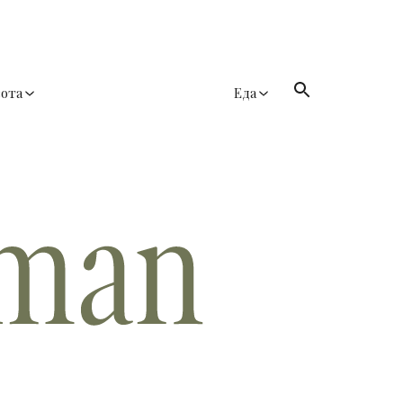
сота
Еда