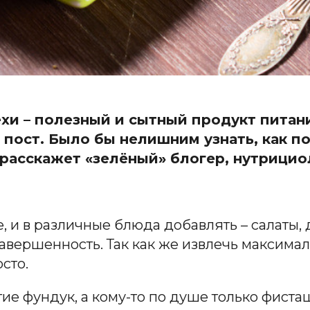
хи – полезный и сытный продукт питани
 пост. Было бы нелишним узнать, как п
расскажет «зелёный» блогер, нутрицио
 и в различные блюда добавлять – салаты, 
вершенность. Так как же извлечь максималь
осто.
ие фундук, а кому-то по душе только фист