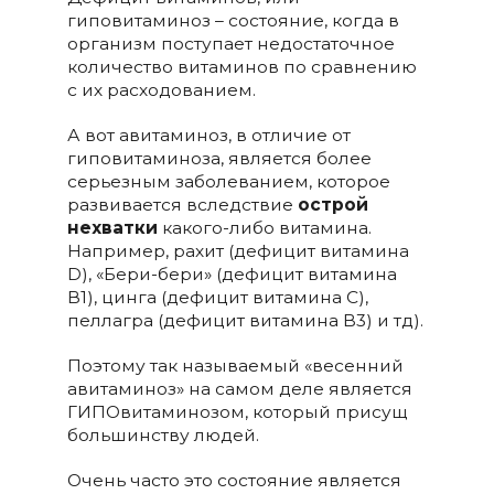
гиповитаминоз – состояние, когда в
организм поступает недостаточное
количество витаминов по сравнению
с их расходованием.
А вот авитаминоз, в отличие от
гиповитаминоза, является более
серьезным заболеванием, которое
развивается вследствие
острой
нехватки
какого-либо витамина.
Например, рахит (дефицит витамина
D), «Бери-бери» (дефицит витамина
В1), цинга (дефицит витамина С),
пеллагра (дефицит витамина B3) и тд).
Поэтому так называемый «весенний
авитаминоз» на самом деле является
ГИПОвитаминозом, который присущ
большинству людей.
Очень часто это состояние является