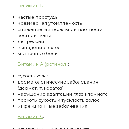
Витамин D
:
частые простуды
чрезмерная утомляемость
снижение минеральной плотности
костной ткани
депрессии
выпадение волос
мышечные боли
Витамин А (ретинол)
:
сухость кожи
дерматологические заболевания
(дерматит, кератоз)
нарушение адаптации глаз к темноте
перхоть, сухость и тусклость волос
инфекционные заболевания
Витамин С
:
частые простуды и снижение