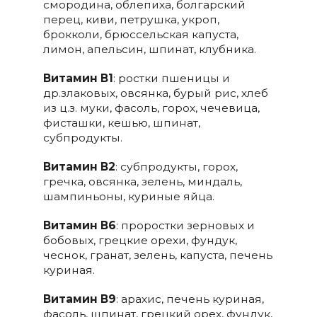
смородина, облепиха, болгарский
перец, киви, петрушка, укроп,
брокколи, брюссельская капуста,
лимон, апельсин, шпинат, клубника.
Витамин В1
: ростки пшеницы и
др.злаковых, овсянка, бурый рис, хлеб
из ц.з. муки, фасоль, горох, чечевица,
фисташки, кешью, шпинат,
субпродукты.
Витамин В2
: субпродукты, горох,
гречка, овсянка, зелень, миндаль,
шампиньоны, куриные яйца.
Витамин В6
: проростки зерновых и
бобовых, грецкие орехи, фундук,
чеснок, гранат, зелень, капуста, печень
куриная.
Витамин В9
: арахис, печень куриная,
фасоль, шпинат, грецкий орех, фундук,