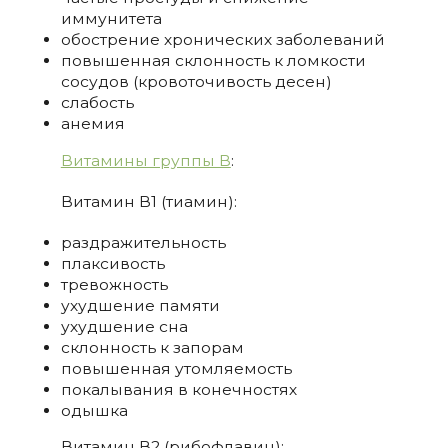
иммунитета
обострение хронических заболеваний
повышенная склонность к ломкости
сосудов (кровоточивость десен)
слабость
анемия
Витамины группы B
:
Витамин В1 (тиамин):
раздражительность
плаксивость
тревожность
ухудшение памяти
ухудшение сна
склонность к запорам
повышенная утомляемость
покалывания в конечностях
одышка
Витамин В2 (рибофлавин):