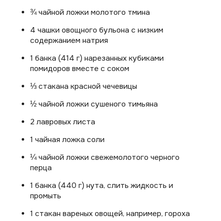
¾ чайной ложки молотого тмина
4 чашки овощного бульона с низким
содержанием натрия
1 банка (414 г) нарезанных кубиками
помидоров вместе с соком
⅓ стакана красной чечевицы
½ чайной ложки сушеного тимьяна
2 лавровых листа
1 чайная ложка соли
¼ чайной ложки свежемолотого черного
перца
1 банка (440 г) нута, слить жидкость и
промыть
1 стакан вареных овощей, например, гороха