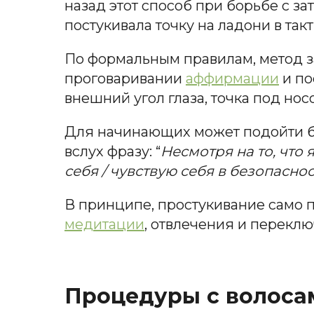
назад этот способ при борьбе с з
постукивала точку на ладони в такт
По формальным правилам, метод з
проговаривании
аффирмации
и по
внешний угол глаза, точка под нос
Для начинающих может подойти бол
вслух фразу: “
Несмотря на то, что
себя / чувствую себя в безопаснос
В принципе, простукивание само 
медитации
, отвлечения и перекл
Процедуры с волоса