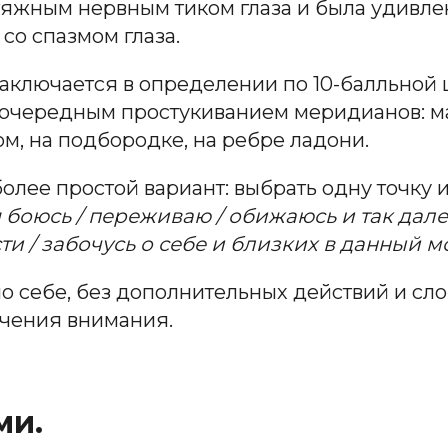
атяжным нервным тиком глаза и была удивле
 со спазмом глаза.
аключается в определении по 10-балльной ш
очередным простукиванием меридианов: ма
ом, на подбородке, на ребре ладони.
ее простой вариант: выбрать одну точку и 
 я боюсь / переживаю / обижаюсь и так да
ти / забочусь о себе и близких в данный м
по себе, без дополнительных действий и сл
ючения внимания.
ми.