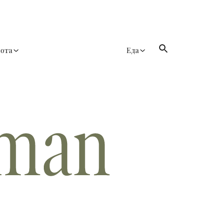
сота
Еда