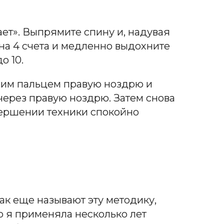
ает». Выпрямите спину и, надувая
 на 4 счета и медленно выдохните
о 10.
шим пальцем правую ноздрю и
через правую ноздрю. Затем снова
авершении техники спокойно
ак еще называют эту методику,
о я применяла несколько лет