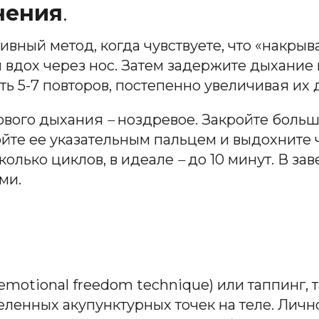
нения
.
вный метод, когда чувствуете, что «накрыв
ий вдох через нос. Затем задержите дыхание
ать 5-7 повторов, постепенно увеличивая их д
сового дыхания
–
ноздревое. Закройте боль
ойте ее указательным пальцем и выдохните 
колько циклов, в идеале
–
до 10 минут. В з
ми.
motional freedom technique) или таппинг, т
ленных акупунктурных точек на теле. Личн