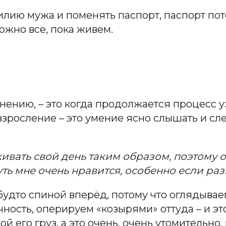
лию мужа и поменять паспорт, паспорт поте
ожно все, пока живем.
ению, – это когда продолжается процесс у
зросление – это умение ясно слышать и сле
оживать свой день таким образом, поэтому
уть мне очень нравится, особенно если ра
к будто спиной вперёд, потому что оглядыва
ость, оперируем «козырями» оттуда – и это
й его груз, а это очень, очень утомительно