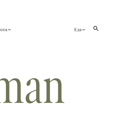
сота
Еда