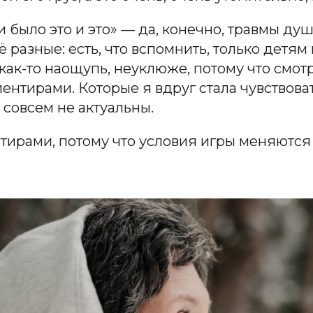
ни было это и это» — да, конечно, травмы д
азные: есть, что вспомнить, только детям 
как-то наощупь, неуклюже, потому что смот
нтирами. Которые я вдруг стала чувствовать
 совсем не актуальны.
ирами, потому что условия игры меняются б