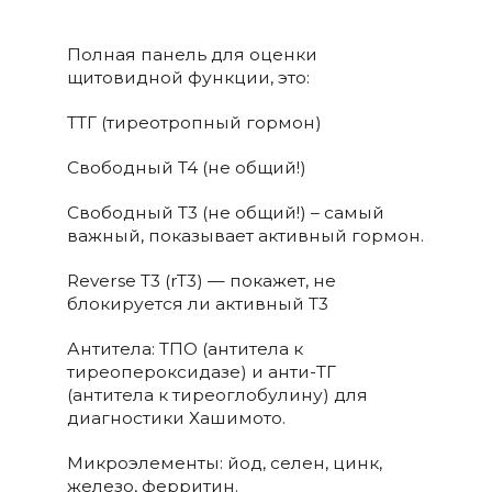
Полная панель для оценки
щитовидной функции, это:
ТТГ (тиреотропный гормон)
Свободный T4 (не общий!)
Свободный T3 (не общий!) – самый
важный, показывает активный гормон.
Reverse T3 (rT3) — покажет, не
блокируется ли активный T3
Антитела: ТПО (антитела к
тиреопероксидазе) и анти-ТГ
(антитела к тиреоглобулину) для
диагностики Хашимото.
Микроэлементы: йод, селен, цинк,
железо, ферритин.