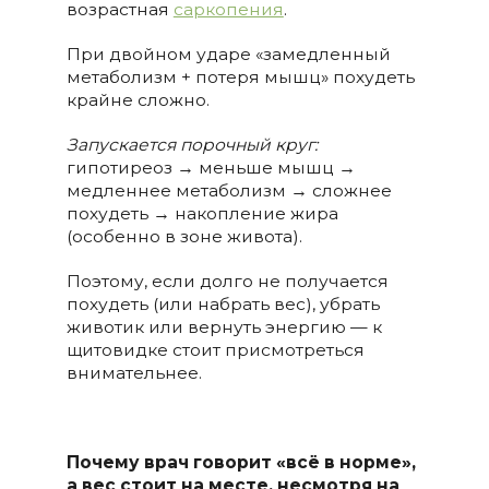
возрастная
саркопения
.
При двойном ударе «замедленный
метаболизм + потеря мышц» похудеть
крайне сложно.
Запускается порочный круг:
гипотиреоз → меньше мышц →
медленнее метаболизм → сложнее
похудеть → накопление жира
(особенно в зоне живота).
Поэтому, если долго не получается
похудеть (или набрать вес), убрать
животик или вернуть энергию — к
щитовидке стоит присмотреться
внимательнее.
Почему врач говорит «всё в норме»,
а вес стоит на месте, несмотря на