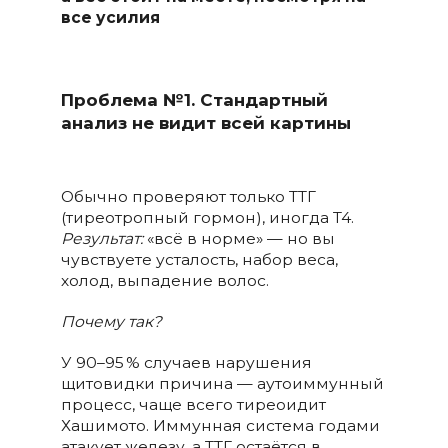
все усилия
Проблема №1. Стандартный
анализ не видит всей картины
Обычно проверяют только ТТГ
(тиреотропный гормон), иногда T4.
Результат:
«всё в норме» — но вы
чувствуете усталость, набор веса,
холод, выпадение волос.
Почему так?
У 90–95 % случаев нарушения
щитовидки причина — аутоиммунный
процесс, чаще всего тиреоидит
Хашимото. Иммунная система годами
атакует железу, а ТТГ остаётся в