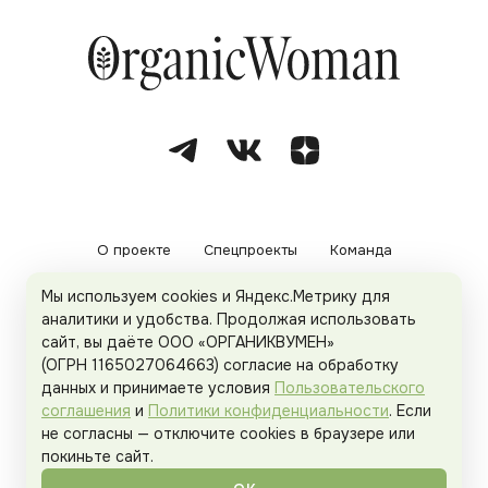
О проекте
Спецпроекты
Команда
Мы используем cookies и Яндекс.Метрику для
Рекламодателям
Политика конфиденциальности
аналитики и удобства. Продолжая использовать
сайт, вы даёте ООО «ОРГАНИКВУМЕН»
Пользовательское соглашение
(ОГРН 1165027064663) согласие на обработку
данных и принимаете условия
Пользовательского
соглашения
и
Политики конфиденциальности
. Если
не согласны — отключите cookies в браузере или
© 2026
Organicwoman.ru
. Все права защищены.
покиньте сайт.