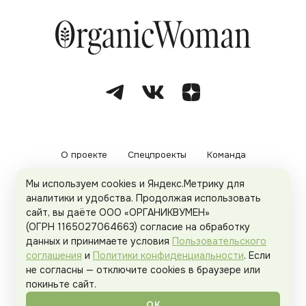
О проекте
Спецпроекты
Команда
Мы используем cookies и Яндекс.Метрику для
Рекламодателям
Политика конфиденциальности
аналитики и удобства. Продолжая использовать
сайт, вы даёте ООО «ОРГАНИКВУМЕН»
Пользовательское соглашение
(ОГРН 1165027064663) согласие на обработку
данных и принимаете условия
Пользовательского
соглашения
и
Политики конфиденциальности
. Если
не согласны — отключите cookies в браузере или
© 2026
Organicwoman.ru
. Все права защищены.
покиньте сайт.
ОК