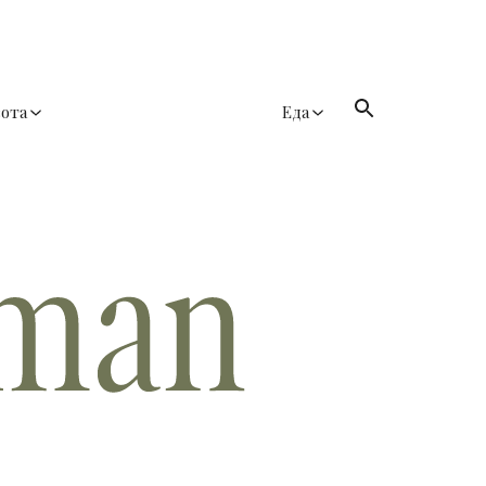
сота
Еда