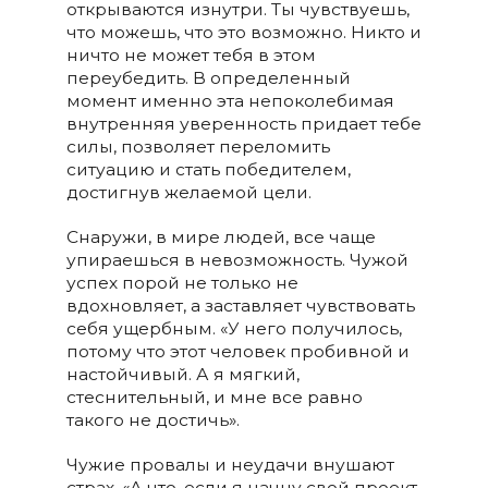
открываются изнутри. Ты чувствуешь,
что можешь, что это возможно. Никто и
ничто не может тебя в этом
переубедить. В определенный
момент именно эта непоколебимая
внутренняя уверенность придает тебе
силы, позволяет переломить
ситуацию и стать победителем,
достигнув желаемой цели.
Снаружи, в мире людей, все чаще
упираешься в невозможность. Чужой
успех порой не только не
вдохновляет, а заставляет чувствовать
себя ущербным. «У него получилось,
потому что этот человек пробивной и
настойчивый. А я мягкий,
стеснительный, и мне все равно
такого не достичь».
Чужие провалы и неудачи внушают
страх. «А что, если я начну свой проект,