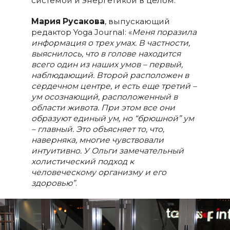
системой и энергетикой в целом.
Мария Русакова
, выпускающий
редактор Yoga Journal: «
Меня поразила
информация о трех умах. В частности,
выяснилось, что в голове находится
всего один из наших умов – первый,
наблюдающий. Второй расположен в
сердечном центре, и есть еще третий –
ум осознающий, расположенный в
области живота. При этом все они
образуют единый ум, но “брюшной” ум
– главный. Это объясняет то, что,
наверняка, многие чувствовали
интуитивно. У Ольги замечательный
холистический подход к
человеческому организму и его
здоровью”
.