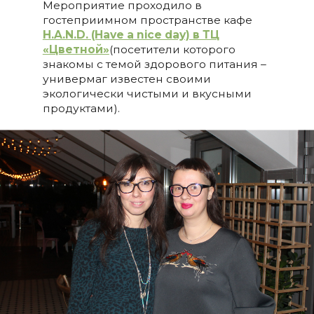
Мероприятие проходило в
гостеприимном пространстве кафе
H.A.N.D. (Have a nice day) в ТЦ
«Цветной»
(посетители которого
знакомы с темой здорового питания –
универмаг известен своими
экологически чистыми и вкусными
продуктами).