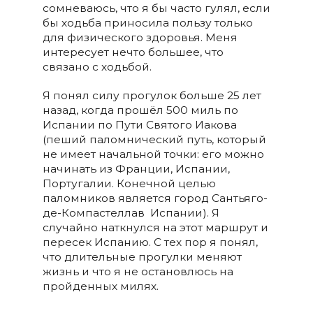
сомневаюсь, что я бы часто гулял, если
бы ходьба приносила пользу только
для физического здоровья. Меня
интересует нечто большее, что
связано с ходьбой.
Я понял силу прогулок больше 25 лет
назад, когда прошёл 500 миль по
Испании по Пути Святого Иакова
(
пеший паломнический путь, который
не имеет начальной точки: его можно
начинать из Франции, Испании,
Португалии. Конечной целью
паломников является город Сантьяго-
де-Компастеллав Испании)
. Я
случайно наткнулся на этот маршрут и
пересек Испанию. С тех пор я понял,
что длительные прогулки меняют
жизнь и что я не остановлюсь на
пройденных милях.