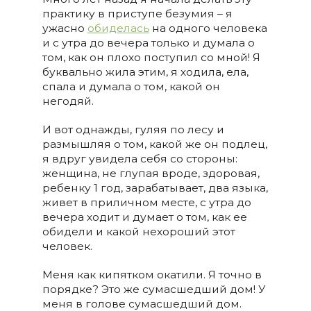
практику в приступе безумия – я
ужасно
обиделась
на одного человека
и с утра до вечера только и думала о
том, как он плохо поступил со мной! Я
буквально жила этим, я ходила, ела,
спала и думала о том, какой он
негодяй.
И вот однажды, гуляя по лесу и
размышляя о том, какой же он подлец,
я вдруг увидела себя со стороны:
женщина, не глупая вроде, здоровая,
ребенку 1 год, зарабатывает, два языка,
живет в приличном месте, с утра до
вечера ходит и думает о том, как ее
обидели и какой нехороший этот
человек.
Меня как кипятком окатили. Я точно в
порядке? Это же сумасшедший дом! У
меня в голове сумасшедший дом.