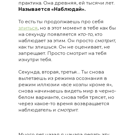
практика. Она древняя, ей тысячи лет.
Называется «Наблюдай».
То есть ты продолжаешь про себя
злиться
, но в этот момент в тебе как бы
на секунду появляется
кто-то
, кто
наблюдает за этим. Он просто
смотрит
,
как ты злишься. Он не оценивает, не
запрещает. Просто смотрит на тебя
изнутри тебя.
Секунда, вторая, третья… Ты снова
вылетаешь из режима осознания в
режим иллюзии «все козлы кроме я»,
снова начинаешь видеть мир в черно-
белом варианте, снова тебя трясет, но
через какое-то время возвращается
наблюдатель и
смотрит
.
Много лет назад я начала делать эту