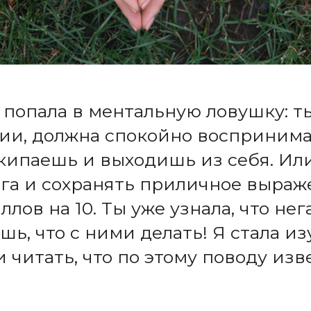
я попала в ментальную ловушку: 
рии, должна спокойно воспринимат
кипаешь и выходишь из себя. Или
ога и сохранять приличное выраж
ллов на 10. Ты уже узнала, что н
ь, что с ними делать! Я стала и
 и читать, что по этому поводу изв