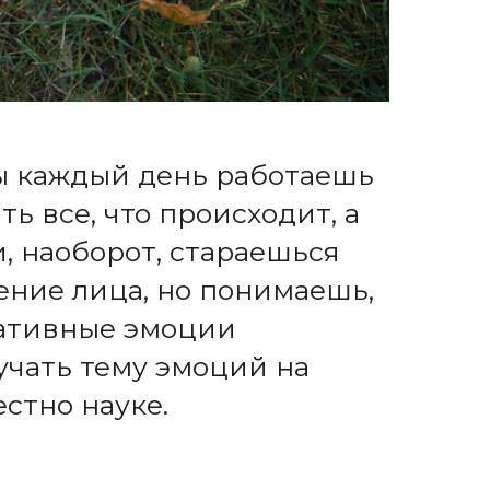
ты каждый день работаешь
ь все, что происходит, а
, наоборот, стараешься
ение лица, но понимаешь,
егативные эмоции
зучать тему эмоций на
естно науке.