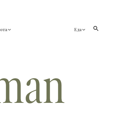
сота
Еда