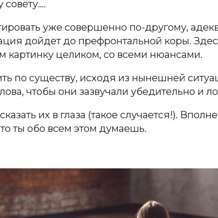
 совету….
ировать уже совершенно по-другому, адекв
ация дойдет до префронтальной коры. Здес
м картинку целиком, со всеми нюансами.
ть по существу, исходя из нынешней ситуац
лова, чтобы они зазвучали убедительно и ло
казать их в глаза (такое случается!). Впол
то ты обо всем этом думаешь.