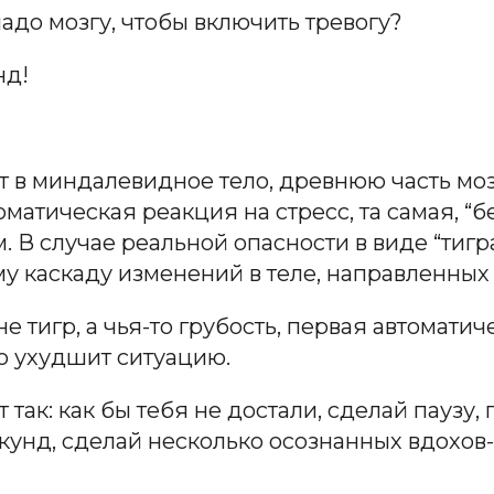
адо мозгу, чтобы включить тревогу?
нд!
 в миндалевидное тело, древнюю часть мозг
матическая реакция на стресс, та самая, “б
 В случае реальной опасности в виде “тигра
у каскаду изменений в теле, направленных н
 тигр, а чья-то грубость, первая автомати
ко ухудшит ситуацию.
т так: как бы тебя не достали, сделай паузу
екунд, сделай несколько осознанных вдохов-