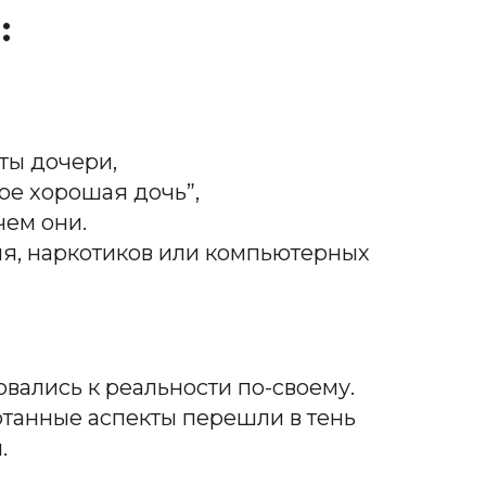
и:
ты дочери,
кое хорошая дочь”,
чем они.
оля, наркотиков или компьютерных
ались к реальности по-своему.
отанные аспекты перешли в тень
.