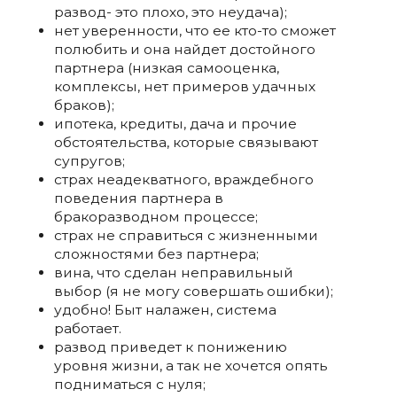
развод- это плохо, это неудача);
нет уверенности, что ее кто-то сможет
полюбить и она найдет достойного
партнера (низкая самооценка,
комплексы, нет примеров удачных
браков);
ипотека, кредиты, дача и прочие
обстоятельства, которые связывают
супругов;
страх неадекватного, враждебного
поведения партнера в
бракоразводном процессе;
страх не справиться с жизненными
сложностями без партнера;
вина, что сделан неправильный
выбор (я не могу совершать ошибки);
удобно! Быт налажен, система
работает.
развод приведет к понижению
уровня жизни, а так не хочется опять
подниматься с нуля;