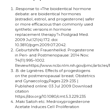
.Response to «The bioidentical hormone
debate: are bioidentical hormones
(estradiol, estriol, and progesterone) safer
or more efficacious than commonly used
synthetic versions in hormone
replacement therapy?».Postgrad Med.
2009 Jul;121(4):172. doi:
10.3810/pgm.2009.07.2042.
.Geburtshilfe Frauenheilkd. Progesterone
in Peri- and Postmenopause: 2014 Nov;
74(11):995–1002.
Reviewhttps://www.ncbi.nlm.nih.gov/pmc/article
.B. de Lignières. Effects of progestogens
on the postmenopausal breast. Obstetrics
and Gynaecology,Pages 229-235 |
Published online: 03 Jul 2009 Download
citation
https://doi.org/10.1080/cmt.5.3.229.235
.Maki Saitoh etc. Medroxyprogesterone
Acetate Induces Cell Proliferation