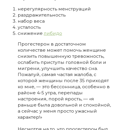
нерегулярность менструаций
раздражительность
набор веса
усталость
снижение
либидо
Прогестерон в достаточном
количестве может помочь женщине
снизить повышенную тревожность,
ослабить приступы головной боли и
мигрени, улучшить качество сна.
Пожалуй, самая частая жалоба, с
которой женщины после 35 приходят
ко мне, — это бессонница, особенно в
районе 4-5 утра, перепады
настроения, порой ярость, — «я
раньше
была довольной и спокойной,
а сейчас у меня просто ужасный
характер!»
Несмотря на то, что прогестерон был