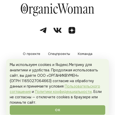
О проекте
Спецпроекты
Команда
Мы используем cookies и Яндекс.Метрику для
Рекламодателям
Политика конфиденциальности
аналитики и удобства. Продолжая использовать
сайт, вы даёте ООО «ОРГАНИКВУМЕН»
Пользовательское соглашение
(ОГРН 1165027064663) согласие на обработку
данных и принимаете условия
Пользовательского
соглашения
и
Политики конфиденциальности
. Если
не согласны — отключите cookies в браузере или
© 2026
Organicwoman.ru
. Все права защищены.
покиньте сайт.
ОК